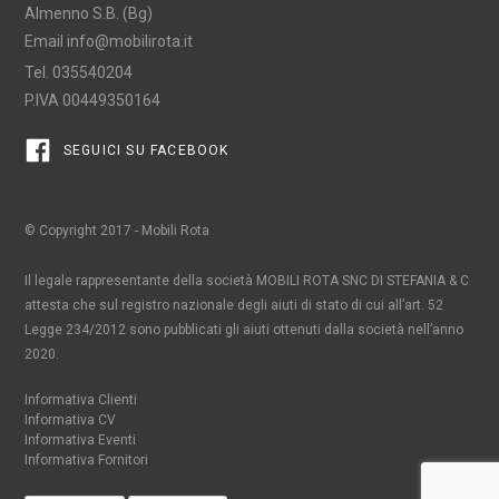
Almenno S.B. (Bg)
Email
info@mobilirota.it
Tel.
035540204
P.IVA 00449350164
SEGUICI SU FACEBOOK
© Copyright 2017 - Mobili Rota
Il legale rappresentante della società MOBILI ROTA SNC DI STEFANIA & C
attesta che sul registro nazionale degli aiuti di stato di cui all’art. 52
Legge 234/2012 sono pubblicati gli aiuti ottenuti dalla società nell’anno
2020.
Informativa Clienti
Informativa CV
Informativa Eventi
Informativa Fornitori