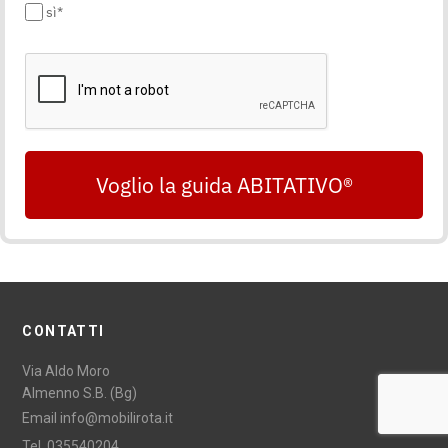
sì*
Voglio la guida ABITATIVO®
CONTATTI
Via Aldo Moro
Almenno S.B. (Bg)
Email
info@mobilirota.it
Tel.
035540204