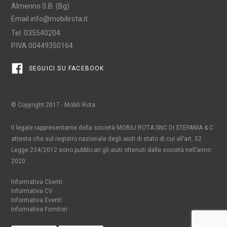
Almenno S.B. (Bg)
Email
info@mobilirota.it
Tel.
035540204
P.IVA 00449350164
SEGUICI SU FACEBOOK
© Copyright 2017 - Mobili Rota
Il legale rappresentante della società MOBILI ROTA SNC DI STEFANIA & C
attesta che sul registro nazionale degli aiuti di stato di cui all’art. 52
Legge 234/2012 sono pubblicati gli aiuti ottenuti dalla società nell’anno
2020.
Informativa Clienti
Informativa CV
Informativa Eventi
Informativa Fornitori