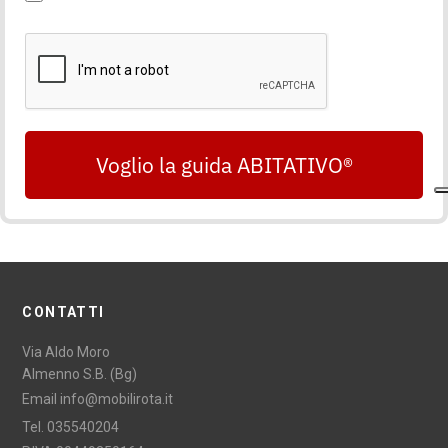
Voglio la guida ABITATIVO®
CONTATTI
Via Aldo Moro
Almenno S.B. (Bg)
Email
info@mobilirota.it
Tel.
035540204