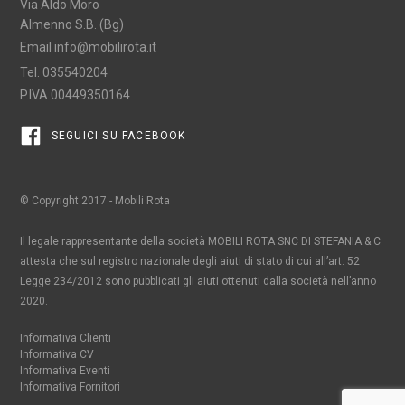
Via Aldo Moro
Almenno S.B. (Bg)
Email
info@mobilirota.it
Tel.
035540204
P.IVA 00449350164
SEGUICI SU FACEBOOK
© Copyright 2017 - Mobili Rota
Il legale rappresentante della società MOBILI ROTA SNC DI STEFANIA & C
attesta che sul registro nazionale degli aiuti di stato di cui all’art. 52
Legge 234/2012 sono pubblicati gli aiuti ottenuti dalla società nell’anno
2020.
Informativa Clienti
Informativa CV
Informativa Eventi
Informativa Fornitori